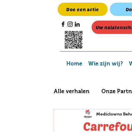
Doe een actie
Do
Uw nalatensch
Home
Wie zijn wij?
W
Alle verhalen
Onze Partn
Mediclowns Beh
Acties en inzamelingen
Carrefou