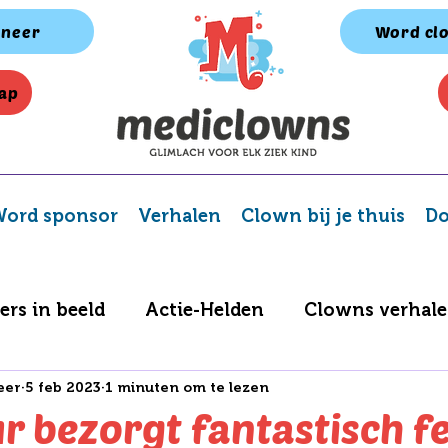
neer
Word cl
ap
ord sponsor
Verhalen
Clown bij je thuis
Do
ers in beeld
Actie-Helden
Clowns verhal
eer
5 feb 2023
1 minuten om te lezen
Spelletjes album
BV Challenge
r bezorgt fantastisch fe