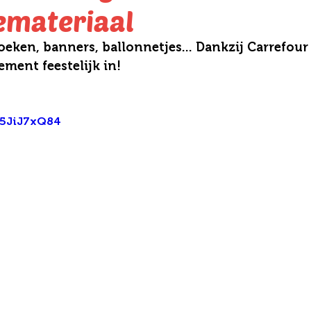
emateriaal
eken, banners, ballonnetjes... Dankzij Carrefour
ement feestelijk in!
V5JiJ7xQ84