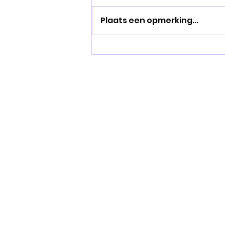
Plaats een opmerking...
Partners STEUNEN de
Mediclowns