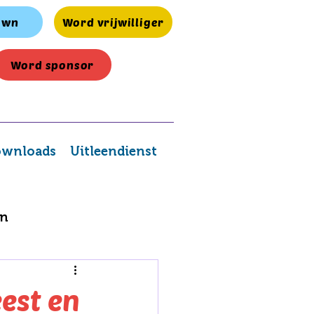
own
Word vrijwilliger
Word sponsor
wnloads
Uitleendienst
en
est en