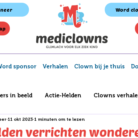
neer
Word cl
ap
ord sponsor
Verhalen
Clown bij je thuis
Do
ers in beeld
Actie-Helden
Clowns verhal
eer
11 okt 2023
1 minuten om te lezen
Spelletjes album
BV Challenge
lden verrichten wonder