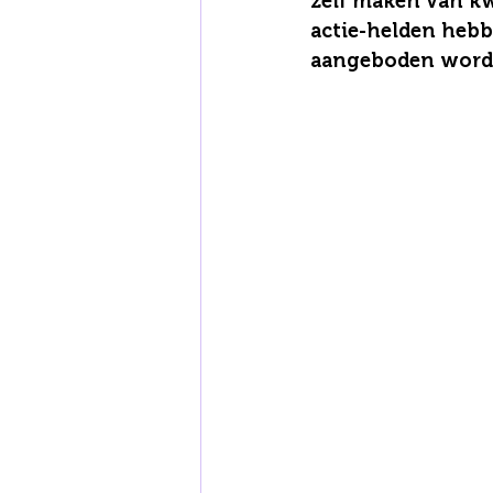
zelf maken van kw
actie-helden hebb
aangeboden worden