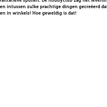
alitatieve spullen. De hobbyclub zag het levensli
en intussen zulke prachtige dingen gecreëerd dat 
 in winkels! Hoe geweldig is dat!