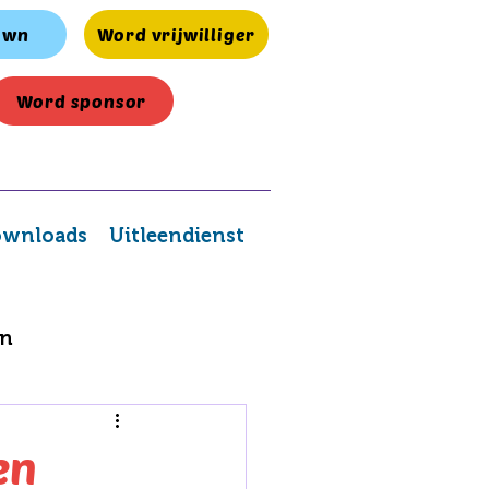
own
Word vrijwilliger
Word sponsor
wnloads
Uitleendienst
en
en