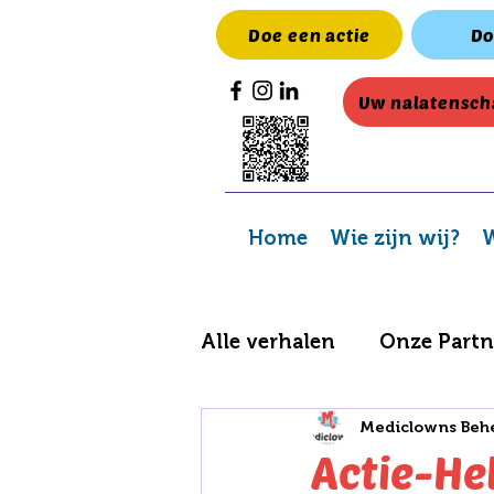
Doe een actie
Do
Uw nalatensch
Home
Wie zijn wij?
W
Alle verhalen
Onze Partn
Mediclowns Beh
Acties en inzamelingen
Actie-He