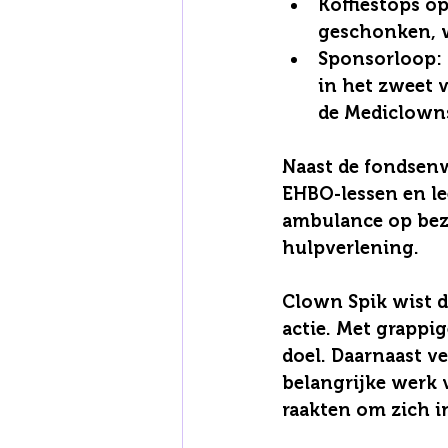
Koffiestops op
geschonken, w
Sponsorloop
:
in het zweet 
de Mediclown
Naast de fondsenw
EHBO-lessen en le
ambulance op bez
hulpverlening.
Clown Spik wist d
actie. Met grappi
doel. Daarnaast v
belangrijke werk
raakten om zich in