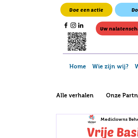
Doe een actie
Do
Uw nalatensch
Home
Wie zijn wij?
W
Alle verhalen
Onze Partn
Mediclowns Beh
Acties en inzamelingen
Vrije Ba