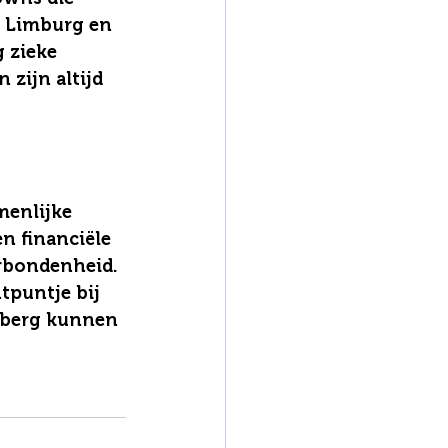
n Limburg en 
 zieke 
 zijn altijd 
menlijke 
n financiële 
rbondenheid. 
puntje bij 
erberg kunnen 