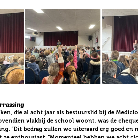
rrassing
en, die al acht jaar als bestuurslid bij de Medicl
ovendien vlakbij de school woont, was de cheque
ng. “Dit bedrag zullen we uiteraard erg goed en n
lt ze enthousiast. “Momenteel hebben we acht cl