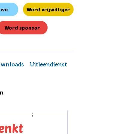
own
Word vrijwilliger
Word sponsor
wnloads
Uitleendienst
en
henkt