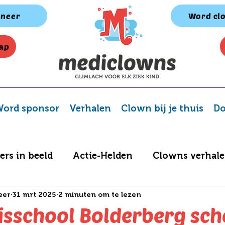
neer
Word cl
ap
ord sponsor
Verhalen
Clown bij je thuis
Do
ers in beeld
Actie-Helden
Clowns verhal
eer
31 mrt 2025
2 minuten om te lezen
Spelletjes album
BV Challenge
sisschool Bolderberg sc