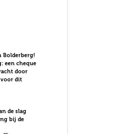
 Bolderberg! 
g: een cheque 
racht door 
voor dit 
n de slag 
ng bij de 