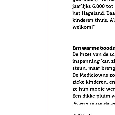
jaarlijks 6.000 t
het Hageland. Daa
kinderen thuis. Al
welkom!”
Een warme boods
De inzet van de s
inspanning kan zij
steun, maar bren
De Mediclowns zor
zieke kinderen, e
ze hun mooie wer
Een dikke pluim v
Acties en inzameling