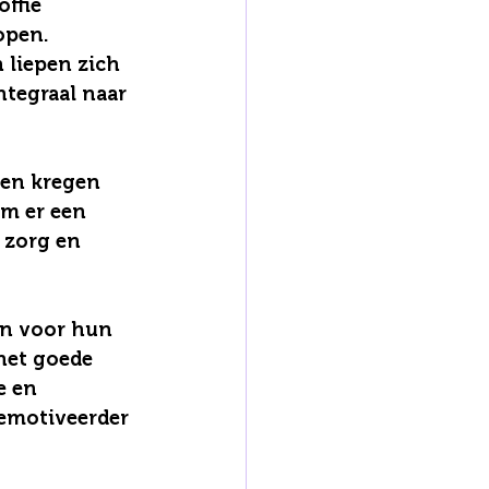
ffie 
open.
 liepen zich 
tegraal naar 
gen kregen 
m er een 
zorg en 
en voor hun 
het goede 
e en 
emotiveerder 