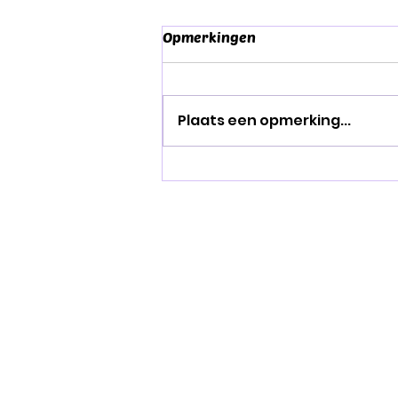
Opmerkingen
Plaats een opmerking...
Onze Actie-Helden in de
kijker!