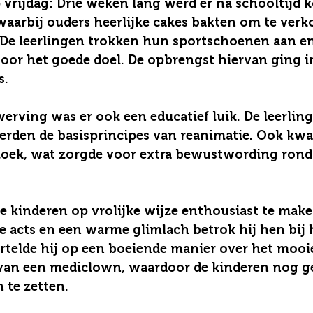
 vrijdag
: Drie weken lang werd er na schooltijd ko
aarbij ouders heerlijke cakes bakten om te verk
 De leerlingen trokken hun sportschoenen aan en
voor het goede doel. De opbrengst hiervan ging in
s.
erving was er ook een educatief luik. De leerlin
erden de basisprincipes van reanimatie. Ook kwa
oek, wat zorgde voor extra bewustwording rond 
e kinderen op vrolijke wijze enthousiast te mak
ge acts en een warme glimlach betrok hij hen bij 
ertelde hij op een boeiende manier over het mooi
 van een mediclown, waardoor de kinderen nog g
 te zetten.