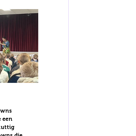
owns 
 een 
uttig 
owns die 