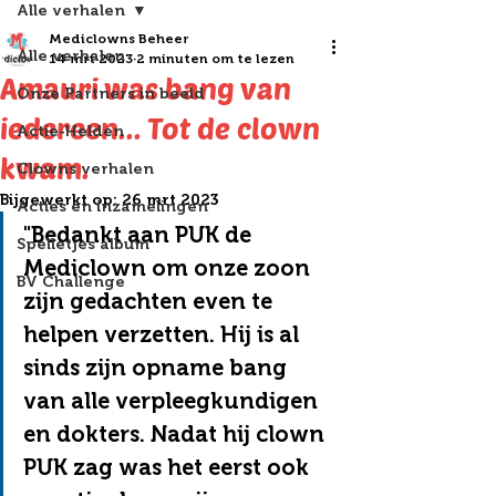
Alle verhalen
Mediclowns Beheer
Alle verhalen
14 mrt 2023
2 minuten om te lezen
Amauri was bang van
Onze Partners in beeld
iedereen... Tot de clown
Actie-Helden
kwam.
Clowns verhalen
Bijgewerkt op:
26 mrt 2023
Acties en inzamelingen
"Bedankt aan PUK de 
Spelletjes album
Mediclown om onze zoon 
BV Challenge
zijn gedachten even te 
helpen verzetten. Hij is al 
sinds zijn opname bang 
van alle verpleegkundigen 
en dokters. Nadat hij clown 
PUK zag was het eerst ook 