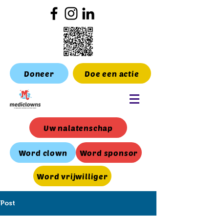
Doneer
Doe een actie
Uw nalatenschap
Word clown
Word sponsor
Word vrijwilliger
Post